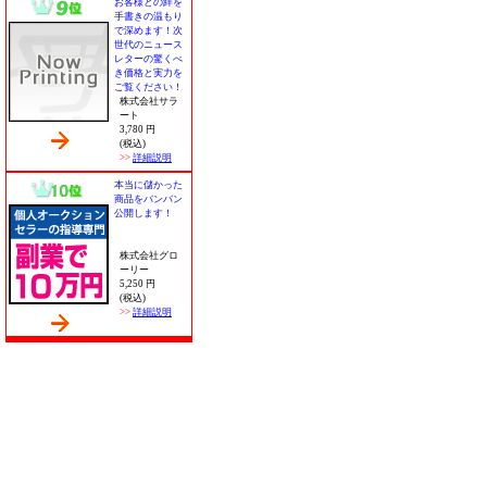
お客様との絆を
手書きの温もり
で深めます！次
世代のニュース
レターの驚くべ
き価格と実力を
ご覧ください！
株式会社サラ
ート
3,780 円
(税込)
>>
詳細説明
本当に儲かった
商品をバンバン
公開します！
株式会社グロ
ーリー
5,250 円
(税込)
>>
詳細説明