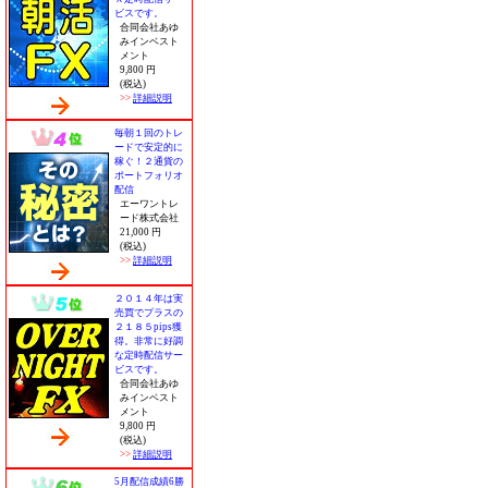
ビスです。
合同会社あゆ
みインベスト
メント
9,800 円
(税込)
>>
詳細説明
毎朝１回のトレ
ードで安定的に
稼ぐ！２通貨の
ポートフォリオ
配信
エーワントレ
ード株式会社
21,000 円
(税込)
>>
詳細説明
２０１４年は実
売買でプラスの
２１８５pips獲
得。非常に好調
な定時配信サー
ビスです。
合同会社あゆ
みインベスト
メント
9,800 円
(税込)
>>
詳細説明
5月配信成績6勝