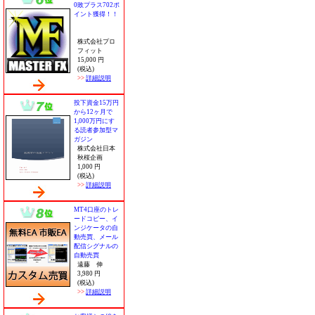
0敗プラス702ポ
イント獲得！！
株式会社プロ
フィット
15,000 円
(税込)
>>
詳細説明
投下資金15万円
から12ヶ月で
1,000万円にす
る読者参加型マ
ガジン
株式会社日本
秋桜企画
1,000 円
(税込)
>>
詳細説明
MT4口座のトレ
ードコピー、イ
ンジケータの自
動売買、メール
配信シグナルの
自動売買
遠藤 伸
3,980 円
(税込)
>>
詳細説明