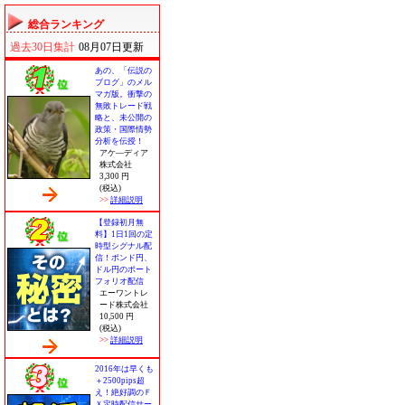
総合ランキング
過去30日集計
08月07日更新
あの、「伝説の
ブログ」のメル
マガ版。衝撃の
無敗トレード戦
略と、未公開の
政策・国際情勢
分析を伝授！
アケ―ディア
株式会社
3,300 円
(税込)
>>
詳細説明
【登録初月無
料】1日1回の定
時型シグナル配
信！ポンド円、
ドル円のポート
フォリオ配信
エーワントレ
ード株式会社
10,500 円
(税込)
>>
詳細説明
2016年は早くも
＋2500pips超
え！絶好調のＦ
Ｘ定時配信サー