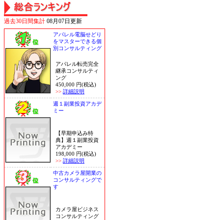
過去30日間集計
08月07日更新
アパレル電脳せどり
をマスターできる個
別コンサルティング
アパレル転売完全
継承コンサルティ
ング
450,000 円(税込)
>>
詳細説明
週１副業投資アカデ
ミー
【早期申込み特
典】週１副業投資
アカデミー
198,000 円(税込)
>>
詳細説明
中古カメラ屋開業の
コンサルティングで
す
カメラ屋ビジネス
コンサルティング