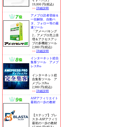
イト・パス）
19,800 円(税込)
>>
詳細説明
アメブロ読者登録＆
一括解除、自動ペ
タ、フォロー等の最
速ツール
「アメーバキング
2」アメブロ売上倍
増＆アクセスアッ
プの多機能ツール
2,980 円(税込)
>>
詳細説明
インターネット総合
集客ツール アメプ
レスPro
インターネット総
合集客ツール ア
メプレスPro
2,980 円(税込)
>>
詳細説明
ASPアフィリエイト
最初の一歩の教材
【ステップ】ブレ
スタ-ASPアフィリ
最初の一歩の教材