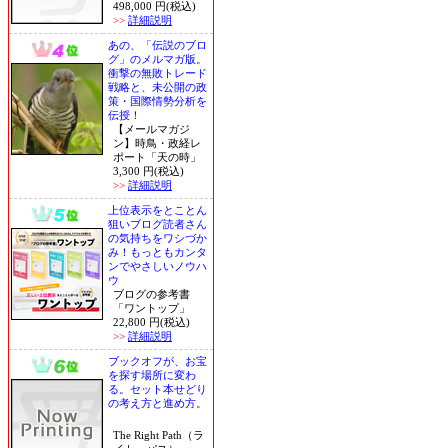
498,000 円(税込)
>>
詳細説明
あの、「伝説のブロ
グ」のメルマガ版。
衝撃の無敗トレード
戦略と、未公開の政
策・国際情勢分析を
伝授！
【メールマガジ
ン】時鳥・政経レ
ポート「天の時」
3,300 円(税込)
>>
詳細説明
上位表示をとことん
狙いブログ読者さん
の気持ちをワシづか
み！もっともカンタ
ンでやさしいノウハ
ウ
ブログの参考書
「ワントップ」
22,800 円(税込)
>>
詳細説明
ブックオフが、お宝
を探す場所に変わ
る。セット本せどり
の考え方と進め方。
The Right Path（ラ