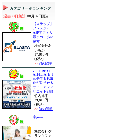
カテゴリー別ランキング
過去30日集計
08月07日更新
【ステップ】
ブレスタ-
ASPアフィリ
最初の一歩の
教材
株式会社あ
いもか
17,800円
(税込)
>>
詳細説明
-THE REAL
AFFILIATE-1
記事でも収益
化が目指せる
サイトアフィ
リエイト戦略
竹内洋平
29,800円
(税込)
>>
詳細説明
楽press
株式会社グ
ランツフォ