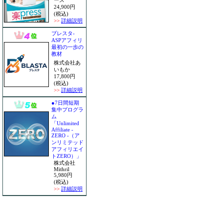
ース
24,900円
(税込)
>>
詳細説明
ブレスタ-
ASPアフィリ
最初の一歩の
教材
株式会社あ
いもか
17,800円
(税込)
>>
詳細説明
●7日間短期
集中プログラ
ム
「Unlimited
Affiliate -
ZERO -（ア
ンリミテッド
アフィリエイ
トZERO）」
株式会社
Mithril
5,980円
(税込)
>>
詳細説明