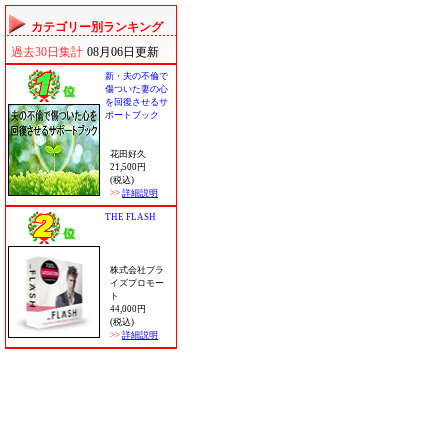
カテゴリー別ランキング
過去30日集計
08月06日更新
新・夫の不倫で
傷ついた妻の心
を回復させるサ
ポートブック
花田好久
21,500円
(税込)
>>
詳細説明
THE FLASH
株式会社ブラ
イズプロモー
ト
44,000円
(税込)
>>
詳細説明